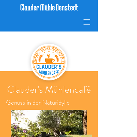
Clauder's Mühlencafé
Genuss in der Naturidylle