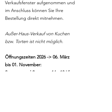
Verkaufsfenster aufgenommen und
im Anschluss können Sie Ihre
Bestellung direkt mitnehmen.
Außer-Haus-Verkauf von Kuchen
bzw. Torten ist nicht möglich.
Öffnungszeiten 2026 -> 06. März
bis 01. November:
Samstag und Sonntag: 14 - 18 Uhr
Vom
24.07.-26.07.2026
und vom
31.07.-02.08.2026
bleibt das Café
geschlossen.
Ab August hat das Café nur
noch