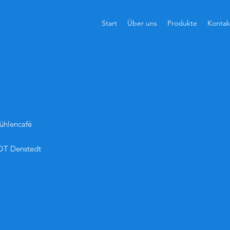
Start
Über uns
Produkte
Kontak
ühlencafé
 OT Denstedt